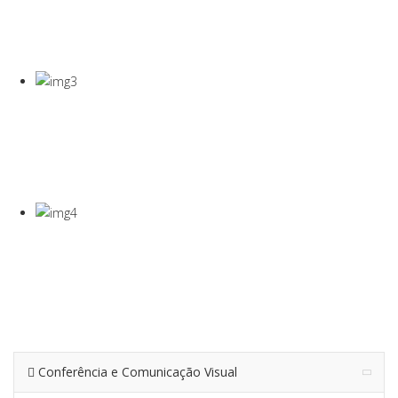
COVID-19
Gel Desinfectante E Máscaras Cirúgicas
VISEIRA DE
PROTEÇÃO
VISEIRA EM PET DE 0,5MM
TERMÓMETRO
INFRAVERMEL
Para Medição De Temperatura À Distância
Conferência e Comunicação Visual