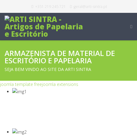
+351 219 245 721
geral@arti-sintra.pt
ARMAZENISTA DE MATERIAL DE
ESCRITÓRIO E PAPELARIA
SEJA BEM VINDO AO SITE DA ARTI SINTRA
joomla template free
joomla extensions
COVID-19
Equipamentos Para Proteção Dos Seus
Colaboradores E Empresa