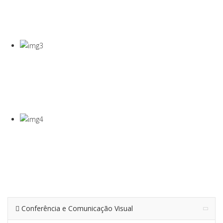
COVID-19
Gel Desinfectante E Máscaras Cirúgicas
VISEIRA DE
PROTEÇÃO
VISEIRA EM PET DE 0,5MM
TERMÓMETRO
INFRAVERMEL
Para Medição De Temperatura À Distância
Conferência e Comunicação Visual