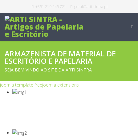
+351 219 245 721
geral@arti-sintra.pt
ARMAZENISTA DE MATERIAL DE
ESCRITÓRIO E PAPELARIA
SEJA BEM VINDO AO SITE DA ARTI SINTRA
joomla template free
joomla extensions
COVID-19
Equipamentos Para Proteção Dos Seus
Colaboradores E Empresa