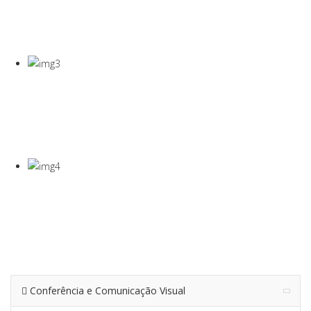
COVID-19
Gel Desinfectante E Máscaras Cirúgicas
VISEIRA DE
PROTEÇÃO
VISEIRA EM PET DE 0,5MM
TERMÓMETRO
INFRAVERMEL
Para Medição De Temperatura À Distância
Conferência e Comunicação Visual