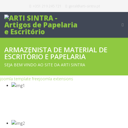
+351 219 245 721
geral@arti-sintra.pt
ARMAZENISTA DE MATERIAL DE
ESCRITÓRIO E PAPELARIA
SEJA BEM VINDO AO SITE DA ARTI SINTRA
joomla template free
joomla extensions
COVID-19
Equipamentos Para Proteção Dos Seus
Colaboradores E Empresa