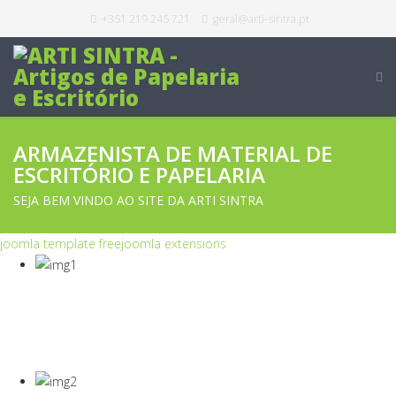
+351 219 245 721
geral@arti-sintra.pt
ARMAZENISTA DE MATERIAL DE
ESCRITÓRIO E PAPELARIA
SEJA BEM VINDO AO SITE DA ARTI SINTRA
joomla template free
joomla extensions
COVID-19
Equipamentos Para Proteção Dos Seus
Colaboradores E Empresa