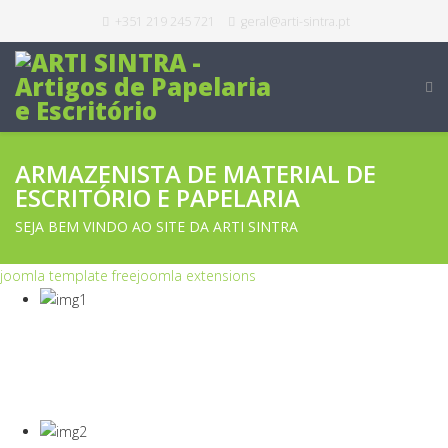
+351 219 245 721
geral@arti-sintra.pt
ARMAZENISTA DE MATERIAL DE
ESCRITÓRIO E PAPELARIA
SEJA BEM VINDO AO SITE DA ARTI SINTRA
joomla template free
joomla extensions
COVID-19
Equipamentos Para Proteção Dos Seus
Colaboradores E Empresa