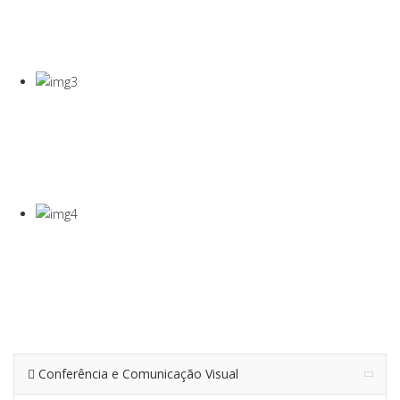
COVID-19
Gel Desinfectante E Máscaras Cirúgicas
VISEIRA DE
PROTEÇÃO
VISEIRA EM PET DE 0,5MM
TERMÓMETRO
INFRAVERMEL
Para Medição De Temperatura À Distância
Conferência e Comunicação Visual