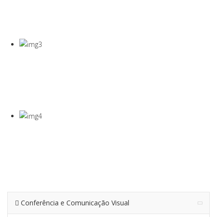
COVID-19
Gel Desinfectante E Máscaras Cirúgicas
VISEIRA DE
PROTEÇÃO
VISEIRA EM PET DE 0,5MM
TERMÓMETRO
INFRAVERMEL
Para Medição De Temperatura À Distância
Conferência e Comunicação Visual