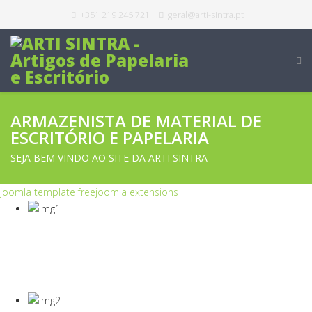
+351 219 245 721
geral@arti-sintra.pt
ARMAZENISTA DE MATERIAL DE
ESCRITÓRIO E PAPELARIA
SEJA BEM VINDO AO SITE DA ARTI SINTRA
joomla template free
joomla extensions
COVID-19
Equipamentos Para Proteção Dos Seus
Colaboradores E Empresa