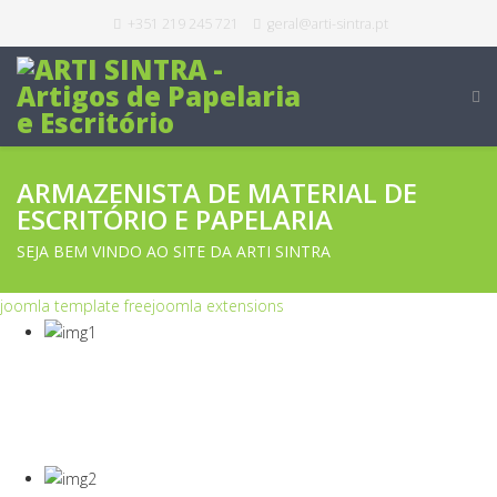
+351 219 245 721
geral@arti-sintra.pt
ARMAZENISTA DE MATERIAL DE
ESCRITÓRIO E PAPELARIA
SEJA BEM VINDO AO SITE DA ARTI SINTRA
joomla template free
joomla extensions
COVID-19
Equipamentos Para Proteção Dos Seus
Colaboradores E Empresa