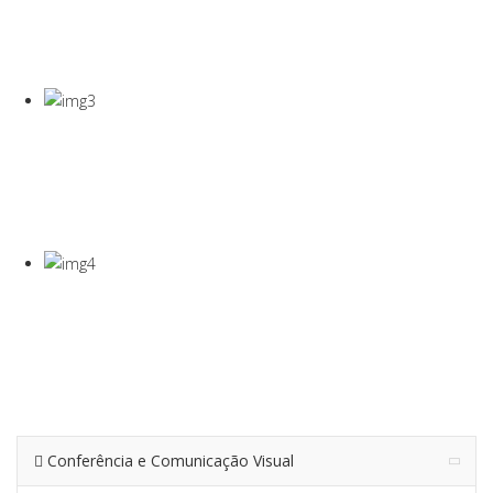
COVID-19
Gel Desinfectante E Máscaras Cirúgicas
VISEIRA DE
PROTEÇÃO
VISEIRA EM PET DE 0,5MM
TERMÓMETRO
INFRAVERMEL
Para Medição De Temperatura À Distância
Conferência e Comunicação Visual