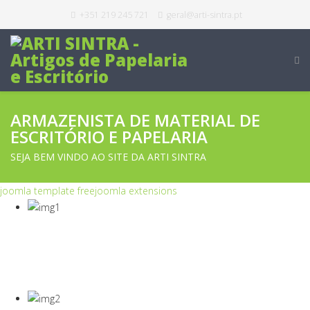
+351 219 245 721
geral@arti-sintra.pt
ARMAZENISTA DE MATERIAL DE
ESCRITÓRIO E PAPELARIA
SEJA BEM VINDO AO SITE DA ARTI SINTRA
joomla template free
joomla extensions
COVID-19
Equipamentos Para Proteção Dos Seus
Colaboradores E Empresa