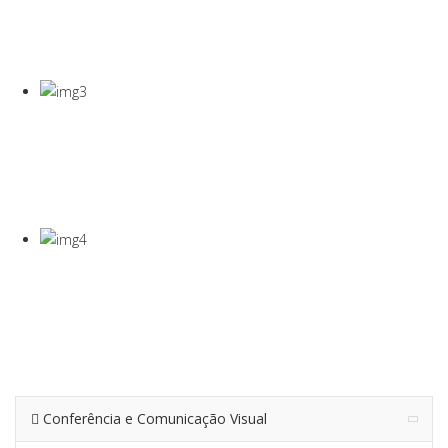
COVID-19
Gel Desinfectante E Máscaras Cirúgicas
VISEIRA DE
PROTEÇÃO
VISEIRA EM PET DE 0,5MM
TERMÓMETRO
INFRAVERMEL
Para Medição De Temperatura À Distância
Conferência e Comunicação Visual