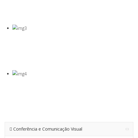
COVID-19
Gel Desinfectante E Máscaras Cirúgicas
VISEIRA DE
PROTEÇÃO
VISEIRA EM PET DE 0,5MM
TERMÓMETRO
INFRAVERMEL
Para Medição De Temperatura À Distância
Conferência e Comunicação Visual