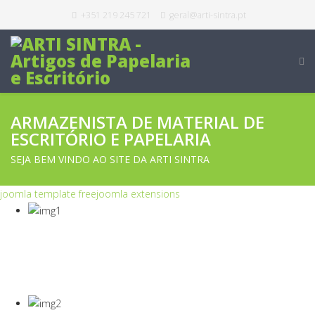
+351 219 245 721
geral@arti-sintra.pt
ARMAZENISTA DE MATERIAL DE
ESCRITÓRIO E PAPELARIA
SEJA BEM VINDO AO SITE DA ARTI SINTRA
joomla template free
joomla extensions
COVID-19
Equipamentos Para Proteção Dos Seus
Colaboradores E Empresa