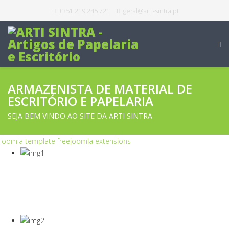
+351 219 245 721
geral@arti-sintra.pt
ARMAZENISTA DE MATERIAL DE
ESCRITÓRIO E PAPELARIA
SEJA BEM VINDO AO SITE DA ARTI SINTRA
joomla template free
joomla extensions
COVID-19
Equipamentos Para Proteção Dos Seus
Colaboradores E Empresa