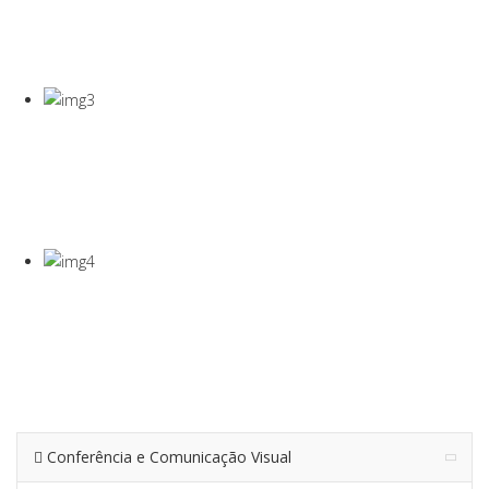
COVID-19
Gel Desinfectante E Máscaras Cirúgicas
VISEIRA DE
PROTEÇÃO
VISEIRA EM PET DE 0,5MM
TERMÓMETRO
INFRAVERMEL
Para Medição De Temperatura À Distância
Conferência e Comunicação Visual